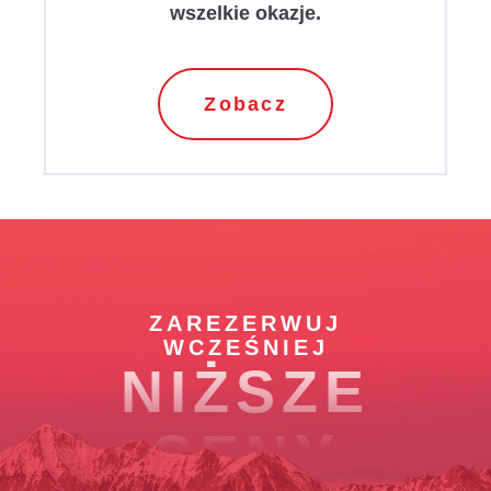
wszelkie okazje.
Zobacz
ZAREZERWUJ
WCZEŚNIEJ
NIŻSZE
CENY